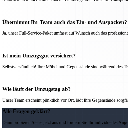
Übernimmt Ihr Team auch das Ein- und Auspacken?
Ja, unser Full-Service-Paket umfasst auf Wunsch auch das professio
Ist mein Umzugsgut versichert?
Selbstverständlich! Ihre Möbel und Gegenstände sind während des Tra
Wie läuft der Umzugstag ab?
Unser Team erscheint pünktlich vor Ort, lädt Ihre Gegenstände sorgfälti
Alle Fragen geklärt?
Dann probieren Sie es jetzt aus und fordern Sie Ihr individuelles Ang