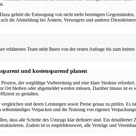
t.
n. Dazu gehört die Entsorgung von nicht mehr benötigten Gegenstände
h die Abmeldung bei Ämtern, Versorgern und anderen Dienstleistern i
 erfahrenes Team steht Ihnen von der ersten Anfrage bis zum letzten Ka
nsparent und kostensparend planen
ozess, der sorgfältige Vorbereitung und eine klare Struktur erfordert. Zu
r Ort bleiben oder abgemeldet werden müssen. Darüber hinaus ist es w
izient zu gestalten.
rgleichen und deren Leistungen sowie Preise genau zu prüfen. Es ist 
selbstständiges Verpacken und die Nutzung von eigenen Verpackungsm
en, dass alle Schritte des Umzugs klar definiert sind. Ein detaillierte
trukturieren. Zudem ist es empfehlenswert, alle Verträge und Vereinba